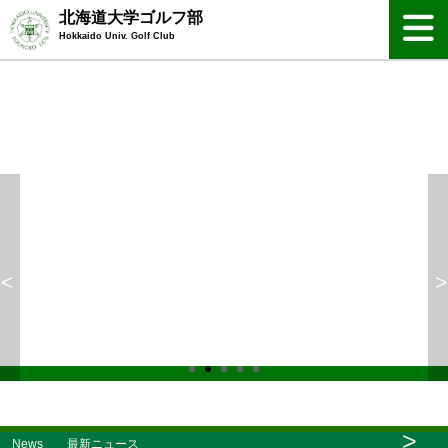
北海道大学ゴルフ部
Hokkaido Univ. Golf Club
<
>
>
News 最新ニュース